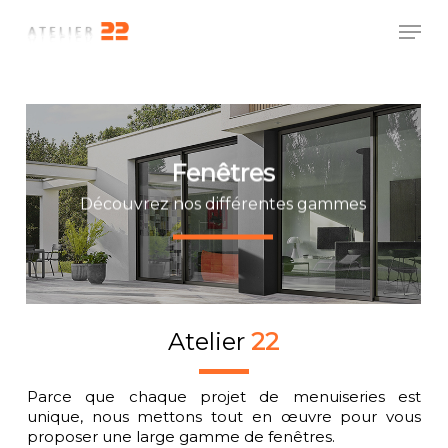
Skip
Men
to
main
Close
content
Menu
Fenêtres
Découvrez nos différentes gammes
Atelier
22
Parce que chaque projet de menuiseries est
unique, nous mettons tout en œuvre pour vous
proposer une large gamme de fenêtres.